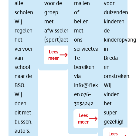
alle
voor de
mailen
voor
scholen.
groep
of
duizenden
Wij
met
bellen
kinderen
regelen
afwisselende
met
de
het
(sport)activiteiten.
ons
kinderopvan
vervoer
serviceteam.
in
Lees
van
Te
Breda
meer
school
bereiken
en
naar de
via
omstreken.
BSO.
info@flekss.nl
Wij
Wij
en 076-
vinden
doen
3034242
het
dit met
super
Lees
bussen,
gezellig!
meer
auto’s,
Lees