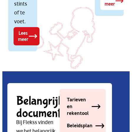
stints
meer
of te
voet.
Lees
meer
Belangrijke
Tarieven
en
documenten
rekentool
Bij Flekss vinden
Beleidsplan
we het belangrijk