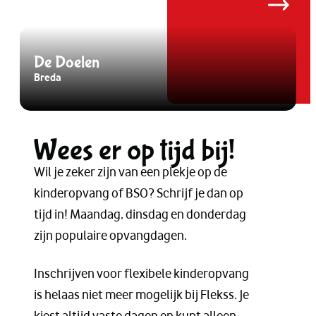
De Doelen
Breda
B
Wees er op tijd bij!
Wil je zeker zijn van een plekje op de
kinderopvang of BSO? Schrijf je dan op
tijd in! Maandag, dinsdag en donderdag
zijn populaire opvangdagen.
Inschrijven voor flexibele kinderopvang
is helaas niet meer mogelijk bij Flekss. Je
kiest altijd vaste dagen en kunt alleen