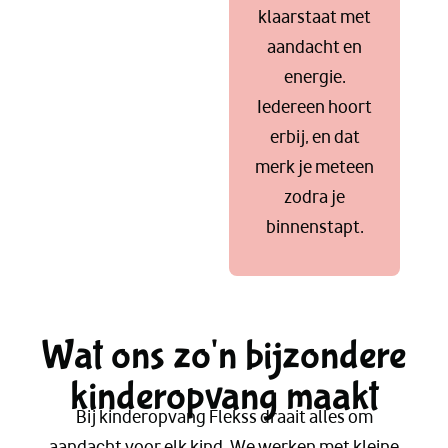
klaarstaat met
aandacht en
energie.
Iedereen hoort
erbij, en dat
merk je meteen
zodra je
binnenstapt.
Wat ons zo'n bijzondere
kinderopvang maakt
Bij kinderopvang Flekss draait alles om
aandacht voor elk kind. We werken met kleine