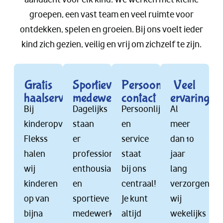
groepen, een vast team en veel ruimte voor
ontdekken, spelen en groeien. Bij ons voelt ieder
kind zich gezien, veilig en vrij om zichzelf te zijn.
Gratis
Sportieve
Persoonlijk
Veel
haalservice
medewerkers
contact
ervaring
Bij
Dagelijks
Persoonlijkheid
Al
kinderopvang
staan
en
meer
Flekss
er
service
dan 10
halen
professionele,
staat
jaar
wij
enthousiaste
bij ons
lang
kinderen
en
centraal!
verzorgen
op van
sportieve
Je kunt
wij
bijna
medewerkers
altijd
wekelijks