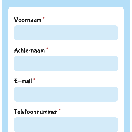
Voornaam
*
Contact
-
Footer
Achternaam
*
E-mail
*
Telefoonnummer
*