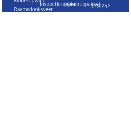
Kinderopvang
Inspectierapport
Vakantiepakket
3034242
Raamsdonksveer
E-mail:
Pedagogisch
Voorschoolspakket
Kinderopvang
info@flekss.nl
beleidsplan
Oosterhout
Overig
KVK:
Huisregels
Rondleiding
BSO Breda
78066050
Algemene
Blog
BSO
voorwaarden
Raamsdonksveer
Inschrijven
Vacatures
Rekeningnumm
BSO Made
NL57 ABNA
Cultuur,
BSO
0505 9596
missie en
Drunen
82
visie
BSO
Oudercommissie
Sprang
Een dag bij
Capelle
BSO Flekss
BSO