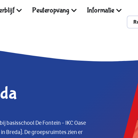
rblijf
Peuteropvang
Informatie
R
eda
 bij basisschool De Fontein – IKC Oase
 in Breda). De groepsruimtes zien er