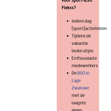
voor Sport-BSO
Flekss?
Iedere dag
(sport)activiteiten
Tijdens de
vakantie
leuke uitjes
Enthousiaste
medewerkers
De
BSO in
Lage
Zwaluwe
met de
laagste
eigen