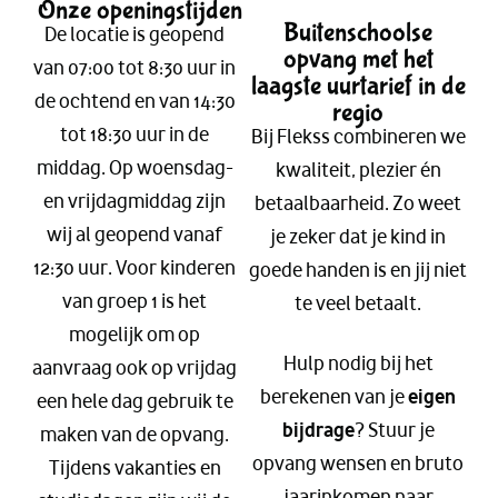
Onze openingstijden
Buitenschoolse
De locatie is geopend
opvang met het
van 07:00 tot 8:30 uur in
laagste uurtarief in de
de ochtend en van 14:30
regio
tot 18:30 uur in de
Bij Flekss combineren we
middag. Op woensdag-
kwaliteit, plezier én
en vrijdagmiddag zijn
betaalbaarheid. Zo weet
wij al geopend vanaf
je zeker dat je kind in
12:30 uur. Voor kinderen
goede handen is en jij niet
van groep 1 is het
te veel betaalt.
mogelijk om op
Hulp nodig bij het
aanvraag ook op vrijdag
berekenen van je
eigen
een hele dag gebruik te
bijdrage
? Stuur je
maken van de opvang.
opvang wensen en bruto
Tijdens vakanties en
jaarinkomen naar