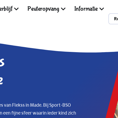
rblijf
Peuteropvang
Informatie
R
s
e
es van Flekss in Made. Bij Sport-BSO
 een fijne sfeer waarin ieder kind zich