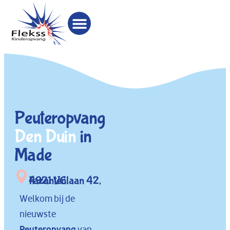
Peuteropvang
Den Duin
in
Made
Fazantenlaan 42, 4921 VC
Welkom bij de
nieuwste
Peuteropvang
van