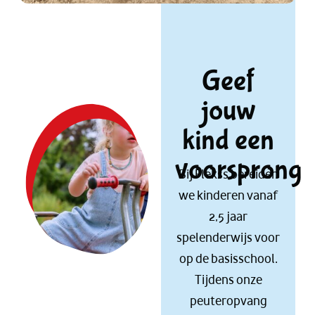
Geef
jouw
kind een
voorsprong
Bij Flekss bereiden
we kinderen vanaf
2,5 jaar
spelenderwijs voor
op de basisschool.
Tijdens onze
peuteropvang