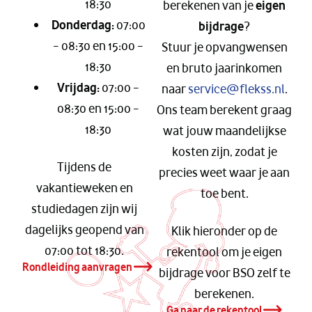
18:30
berekenen van je
eigen
Donderdag:
07:00
bijdrage
?
– 08:30 en 15:00 –
Stuur je opvangwensen
18:30
en bruto jaarinkomen
Vrijdag:
07:00 –
naar
service@flekss.nl
.
08:30 en 15:00 –
Ons team berekent graag
18:30
wat jouw maandelijkse
kosten zijn, zodat je
Tijdens de
precies weet waar je aan
vakantieweken en
toe bent.
studiedagen zijn wij
dagelijks geopend van
Klik hieronder op de
07:00 tot 18:30.
rekentool om je eigen
Rondleiding aanvragen
bijdrage voor BSO zelf te
berekenen.
Ga naar de rekentool