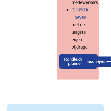
medewerkers
De BSO in
Hoeven
met de
laagste
eigen
bijdrage
Rondleiding
Inschrijven
plannen