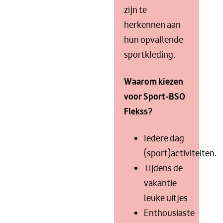
zijn te
herkennen aan
hun opvallende
sportkleding.
Waarom kiezen
voor Sport-BSO
Flekss?
Iedere dag
(sport)activiteiten.
Tijdens de
vakantie
leuke uitjes
Enthousiaste