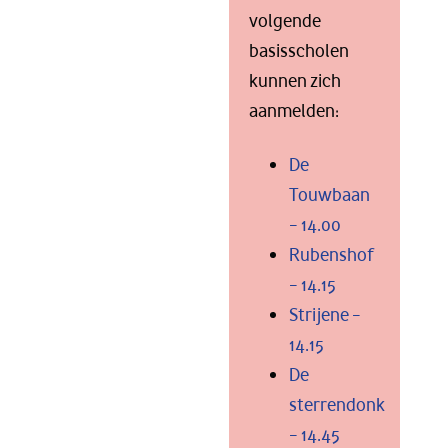
volgende
basisscholen
kunnen zich
aanmelden:
De
Touwbaan
– 14.00
Rubenshof
– 14.15
Strijene –
14.15
De
sterrendonk
– 14.45