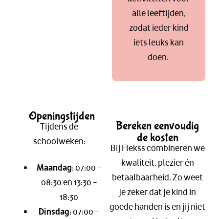
alle leeftijden,
zodat ieder kind
iets leuks kan
doen.
Openingstijden
Bereken eenvoudig
Tijdens de
de kosten
schoolweken:
Bij Flekss combineren we
kwaliteit, plezier én
Maandag
: 07:00 –
betaalbaarheid. Zo weet
08:30 en 13:30 –
je zeker dat je kind in
18:30
goede handen is en jij niet
Dinsdag:
07:00 –