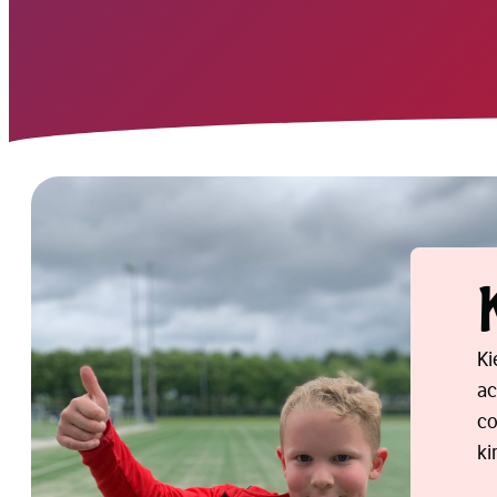
Ki
ac
co
ki