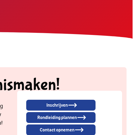
nismaken!
Inschrijven
og
w
Rondleiding plannen
n!
Contact opnemen