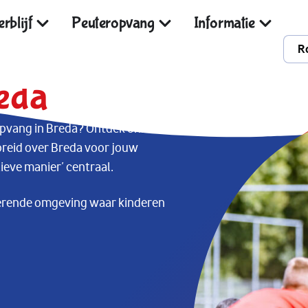
rblijf
Peuteropvang
Informatie
R
eda
opvang in Breda? Ontdek onze
preid over Breda voor jouw
tieve manier’ centraal.
ulerende omgeving waar kinderen