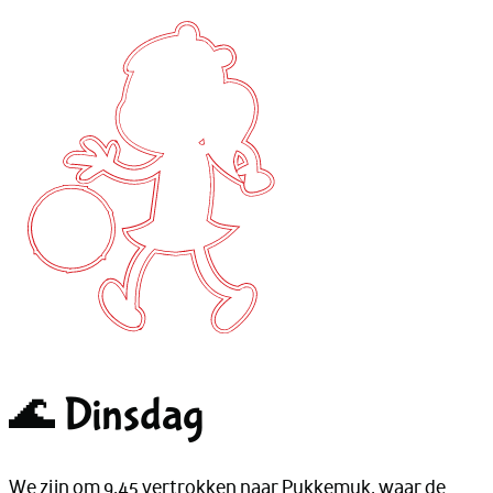
🌊 Dinsdag
We zijn om 9.45 vertrokken naar Pukkemuk, waar de