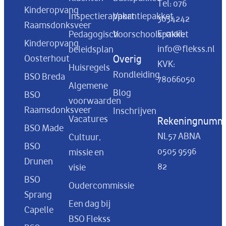
Tel:
076
Kinderopvang
Inspectierapport
Vakantiepakket
3034242
Raamsdonksveer
E-mail:
Pedagogisch
Voorschoolspakket
Kinderopvang
info@flekss.nl
beleidsplan
Oosterhout
Overig
KVK:
Huisregels
Rondleiding
BSO Breda
78066050
Algemene
Blog
BSO
voorwaarden
Raamsdonksveer
Inschrijven
Vacatures
Rekeningnumm
BSO Made
NL57 ABNA
Cultuur,
BSO
0505 9596
missie en
Drunen
82
visie
BSO
Oudercommissie
Sprang
Een dag bij
Capelle
BSO Flekss