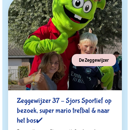
De Zeggewijzer
Zeggewijzer 37 – Sjors Sportief op
bezoek, super mario trefbal & naar
het bos✔️