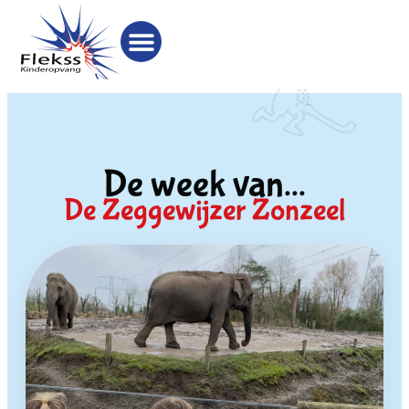
De week van...
De Zeggewijzer
Zonzeel