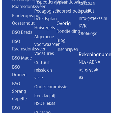
Inspectierapport
Vakantiepakket
3034242
Raamsdonksveer
E-mail:
Pedagogisch
Voorschoolspakket
Kinderopvang
info@flekss.nl
beleidsplan
Oosterhout
Overig
KVK:
Huisregels
Rondleiding
BSO Breda
78066050
Algemene
Blog
BSO
voorwaarden
Raamsdonksveer
Inschrijven
Vacatures
Rekeningnumm
BSO Made
NL57 ABNA
Cultuur,
BSO
0505 9596
missie en
Drunen
82
visie
BSO
Oudercommissie
Sprang
Een dag bij
Capelle
BSO Flekss
BSO
Curacao