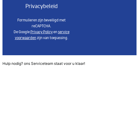
Privacybeleid
Formulieren zijn beveiligd met
reCAPTCHA.
De Google
Privacy Policy
en
service
voorwaarden
zijn van toepassing.
Hulp nodig? ons Serviceteam staat voor u klaar!