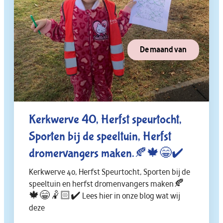
De maand van
Kerkwerve 40, Herfst speurtocht,
Sporten bij de speeltuin, Herfst
dromervangers maken.🍂🍁😁✔️
Kerkwerve 40, Herfst Speurtocht, Sporten bij de
speeltuin en herfst dromenvangers maken🍂
🍁😁🤾🏻✔️ Lees hier in onze blog wat wij
deze