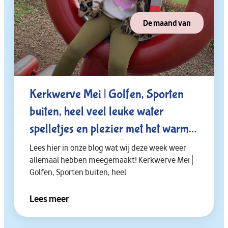
De maand van
Kerkwerve Mei | Golfen, Sporten
buiten, heel veel leuke water
spelletjes en plezier met het warme
weer🏌🏻‍♂️🏃🏻‍➡️🌞😎
Lees hier in onze blog wat wij deze week weer
allemaal hebben meegemaakt! Kerkwerve Mei |
Golfen, Sporten buiten, heel
Lees meer