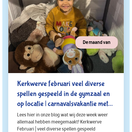
De maand van
Kerkwerve februari veel diverse
spellen gespeeld in de gymzaal en
op locatie | carnavalsvakantie met
feesten, bioscoop, reptielenhuis,
Lees hier in onze blog wat wij deze week weer
allemaal hebben meegemaakt! Kerkwerve
dierentuin en kabonk.🍿🦎🐘🎉🛝
Februari | veel diverse spellen gespeeld