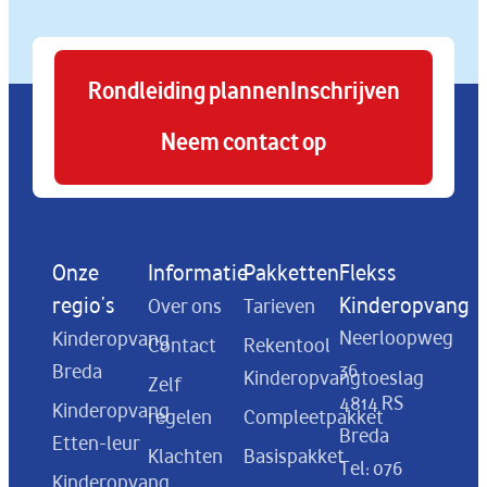
Rondleiding plannen
Inschrijven
Neem contact op
Onze
Informatie
Pakketten
Flekss
regio's
Kinderopvang
Over ons
Tarieven
Neerloopweg
Kinderopvang
Contact
Rekentool
36
Breda
Kinderopvangtoeslag
Zelf
4814 RS
Kinderopvang
regelen
Compleetpakket
Breda
Etten-leur
Klachten
Basispakket
Tel:
076
Kinderopvang