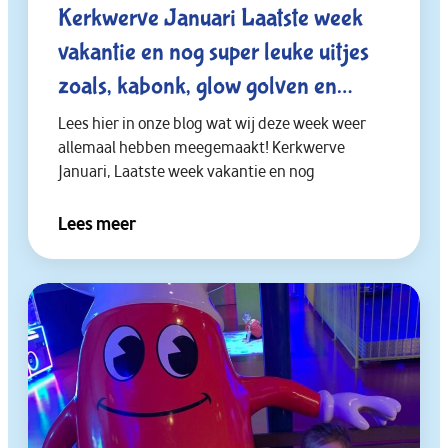
Kerkwerve Januari Laatste week
vakantie en nog super leuke uitjes
zoals, kabonk, glow golven en
winter jeugdland & begin het
Lees hier in onze blog wat wij deze week weer
allemaal hebben meegemaakt! Kerkwerve
nieuwe jaar😁✔️🎆⛳
Januari, Laatste week vakantie en nog
Lees meer