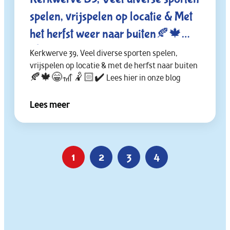
spelen, vrijspelen op locatie & Met
het herfst weer naar buiten🍂🍁😁
🤾🏻✔️
Kerkwerve 39, Veel diverse sporten spelen,
vrijspelen op locatie & met de herfst naar buiten
🍂🍁😁🎢🤾🏻✔️ Lees hier in onze blog
Lees meer
1
2
3
4