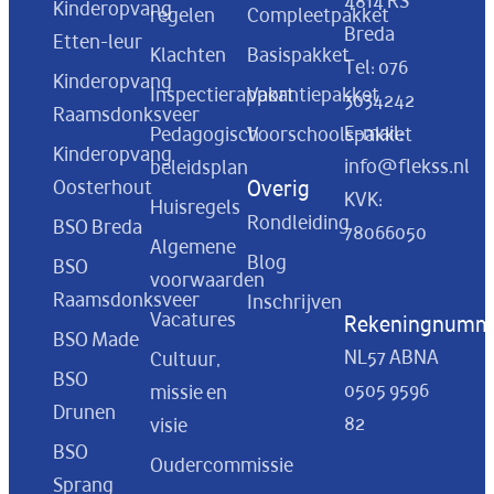
4814 RS
Kinderopvang
regelen
Compleetpakket
Breda
Etten-leur
Klachten
Basispakket
Tel:
076
Kinderopvang
Inspectierapport
Vakantiepakket
3034242
Raamsdonksveer
E-mail:
Pedagogisch
Voorschoolspakket
Kinderopvang
info@flekss.nl
beleidsplan
Oosterhout
Overig
KVK:
Huisregels
Rondleiding
BSO Breda
78066050
Algemene
Blog
BSO
voorwaarden
Raamsdonksveer
Inschrijven
Vacatures
Rekeningnumm
BSO Made
NL57 ABNA
Cultuur,
BSO
0505 9596
missie en
Drunen
82
visie
BSO
Oudercommissie
Sprang