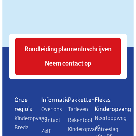
Rondleiding plannen
Inschrijven
Neem contact op
Onze
Informatie
Pakketten
Flekss
regio's
Kinderopvang
Over ons
Tarieven
Neerloopweg
Kinderopvang
Contact
Rekentool
36
Breda
Kinderopvangtoeslag
Zelf