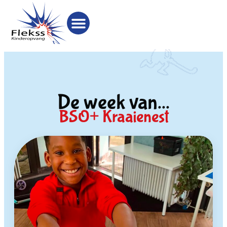
De week van...
BSO+ Kraaienest