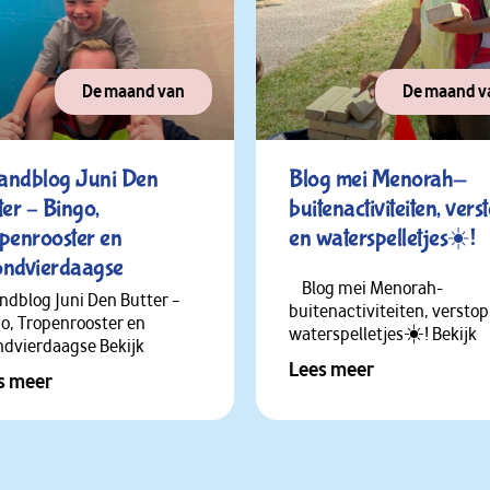
perimenten workshop
 waterdag bij Den
in ✔
De maand van
De maand v
ndblog Juni Den
Blog mei Menorah-
ter – Bingo,
buitenactiviteiten, vers
penrooster en
en waterspelletjes☀️!
ndvierdaagse
Blog mei Menorah-
dblog Juni Den Butter –
buitenactiviteiten, verstop
o, Tropenrooster en
waterspelletjes☀️! Bekijk
dvierdaagse Bekijk
Lees meer
s meer