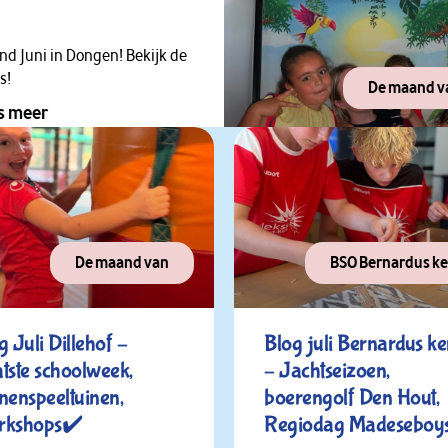
d Juni in Dongen! Bekijk de
s!
De maand v
s meer
De maand van
BSO Bernardus ke
g Juli Dillehof –
Blog juli Bernardus ke
tste schoolweek,
– Jachtseizoen,
nenspeeltuinen,
boerengolf Den Hout,
rkshops✔️
Regiodag Madeseboys