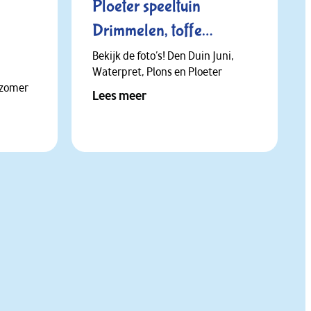
Ploeter speeltuin
Drimmelen, toffe
activiteiten en een
Bekijk de foto’s! Den Duin Juni,
Waterpret, Plons en Ploeter
verjaardag.
 zomer
Lees meer