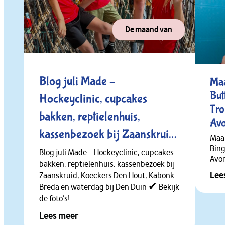
ex
en
De maand van
Du
Blog juli Made –
Maa
But
Hockeyclinic, cupcakes
Tro
bakken, reptielenhuis,
Avo
kassenbezoek bij Zaanskruid,
Maan
Bing
Koeckers Den Hout, Kabonk
Blog juli Made – Hockeyclinic, cupcakes
Avon
bakken, reptielenhuis, kassenbezoek bij
Breda en waterdag bij Den
Lee
Zaanskruid, Koeckers Den Hout, Kabonk
Duin ✔
Breda en waterdag bij Den Duin ✔ Bekijk
de foto’s!
Lees meer