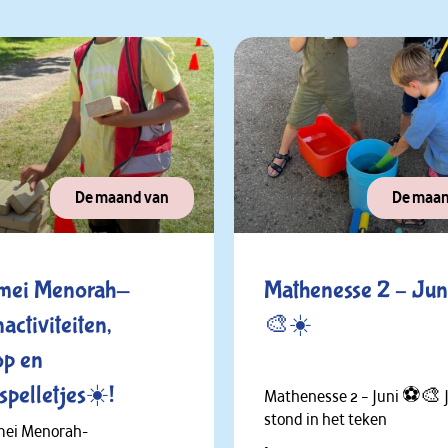
De maand van
De maan
 mei Menorah-
Mathenesse 2 – Ju
activiteiten,
🎨☀️
op en
spelletjes☀️!
Mathenesse 2 – Juni ⚽🎨 
stond in het teken
ei Menorah-