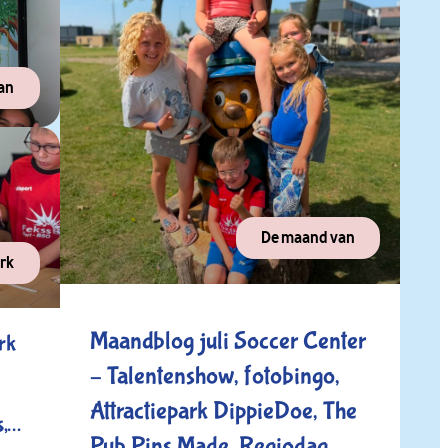
an
De maand van
rk
Maandblog juli Soccer Center
rk
– Talentenshow, fotobingo,
Attractiepark DippieDoe, The
,
Pub Pins Made, Regiodag