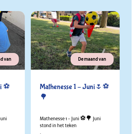
d van
De maand van
ni ⚽
Mathenesse 1 – Juni🌷⚽
🌳
Juni
Mathenesse 1 – Juni ⚽🌳 Juni
stond in het teken