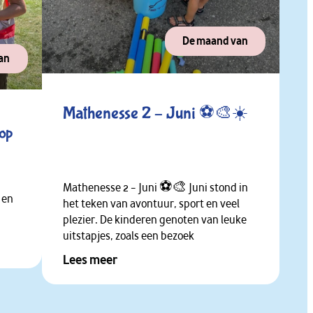
De maand van
an
Mathenesse 2 – Juni ⚽🎨☀️
top
Mathenesse 2 – Juni ⚽🎨 Juni stond in
 en
het teken van avontuur, sport en veel
plezier. De kinderen genoten van leuke
uitstapjes, zoals een bezoek
Lees meer