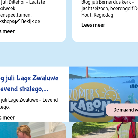
Bounce Valley Breda,
 Juli Dillehof – Laatste
Blog juli Bernardus kerk –
oolweek,
waterdag Den Duin en
Jachtseizoen, boerengolf 
enspeeltuinen,
Hout, Regiodag
Polderevents ✔
kshops✔️ Bekijk de
Lees meer
s meer
og juli Lage Zwaluwe
evend stratego,
dbeienterras,
 juli Lage Zwaluwe – Levend
tego,
ractiepark DippieDoe,
De maand v
s meer
rtdag bij
deseboys,