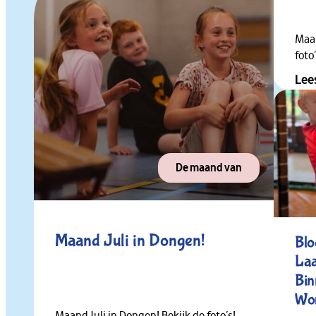
Maan
foto’
Lee
De maand van
Maand Juli in Dongen!
Blo
Laa
Bin
Wo
Maand Juli in Dongen! Bekijk de foto’s!