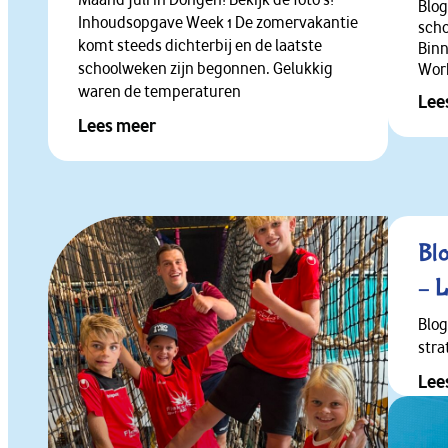
Blog
Inhoudsopgave Week 1 De zomervakantie
sch
komt steeds dichterbij en de laatste
Binn
schoolweken zijn begonnen. Gelukkig
Wor
waren de temperaturen
Lee
Lees meer
Bl
– L
aar
Blog
stra
Att
Lee
spo
Ma