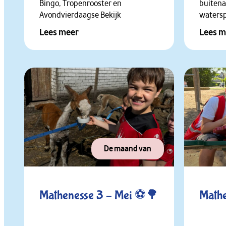
Bingo, Tropenrooster en
buitena
Avondvierdaagse Bekijk
watersp
Lees meer
Lees m
De maand van
Mathenesse 3 – Mei ⚽🌳
Math