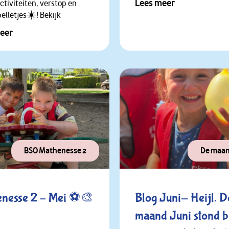
Lees meer
ctiviteiten, verstop en
elletjes☀️! Bekijk
eer
BSO Mathenesse 2
De maan
enesse 2 – Mei ⚽🎨
Blog Juni- Heijl. De
maand Juni stond b