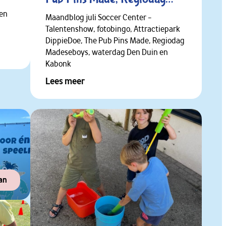
Den
Madeseboys, waterdag Den
Maandblog juli Soccer Center –
Talentenshow, fotobingo, Attractiepark
Duin en Kabonk Breda ✔
DippieDoe, The Pub Pins Made, Regiodag
Madeseboys, waterdag Den Duin en
Kabonk
Lees meer
an