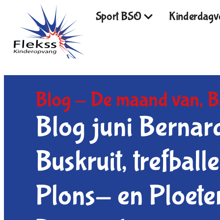
Sport BSO
Kinderdagve
Blog -
De maand van
,
B
Blog juni Bernar
Buskruit, trefbal
Plons- en Ploete