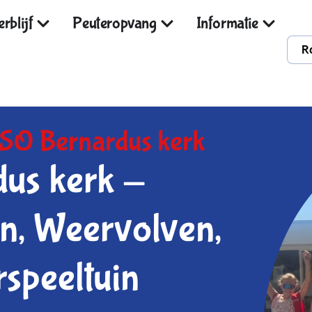
rblijf
Peuteropvang
Informatie
R
SO Bernardus kerk
dus kerk -
len, Weervolven,
rspeeltuin