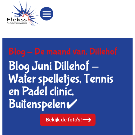
Blog -
De maand van
,
Dillehof
Blog Juni Dillehof -
Water spelletjes, Tennis
en Padel clinic,
Buitenspelen✔️
Bekijk de foto's!