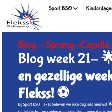
Sport BSO
Kinderdagve
Blog -
Sprang-Capelle
Blog week 21-

en
gezellige wee
Flekss!
⚽
Bij Sport BSO Flekss beleven we elke dag iets nieuws! 🌟
tot lekker buiten spelen met vriendjes — geen dag is h