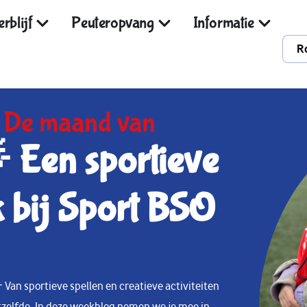
rblijf
Peuteropvang
Informatie
R
,
De maand van

Een sportieve
k bij Sport BSO
 Van sportieve spellen en creatieve activiteiten
etzelfde. In deze weekblog nemen we je mee in