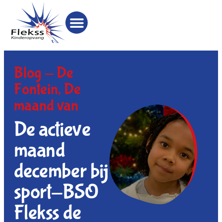
Blog -
De
Fontein
,
De
maand van
De actieve
maand
december bij
sport-BSO
Flekss de