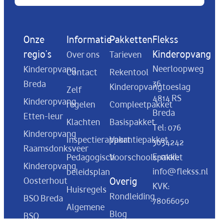
Onze
Informatie
Pakketten
Flekss
regio's
Kinderopvang
Over ons
Tarieven
Neerloopweg
Kinderopvang
Contact
Rekentool
36
Breda
Kinderopvangtoeslag
Zelf
4814 RS
Kinderopvang
regelen
Compleetpakket
Breda
Etten-leur
Klachten
Basispakket
Tel:
076
Kinderopvang
Inspectierapport
Vakantiepakket
3034242
Raamsdonksveer
E-mail:
Pedagogisch
Voorschoolspakket
Kinderopvang
info@flekss.nl
beleidsplan
Oosterhout
Overig
KVK:
Huisregels
Rondleiding
BSO Breda
78066050
Algemene
Blog
BSO