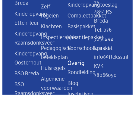
36
Breda
Kinderopvangtoeslag
Zelf
4814 RS
Kinderopvang
regelen
Compleetpakket
Breda
Etten-leur
Klachten
Basispakket
Tel:
076
Kinderopvang
Inspectierapport
Vakantiepakket
3034242
Raamsdonksveer
E-mail:
Pedagogisch
Voorschoolspakket
Kinderopvang
info@flekss.nl
beleidsplan
Oosterhout
Overig
KVK:
Huisregels
Rondleiding
BSO Breda
78066050
Algemene
Blog
BSO
voorwaarden
Raamsdonksveer
Inschrijven
Vacatures
Rekeningnumm
BSO Made
NL57 ABNA
Cultuur,
BSO
0505 9596
missie en
Drunen
82
visie