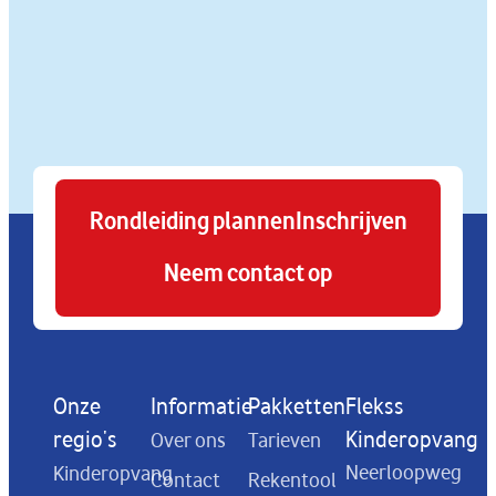
Rondleiding plannen
Inschrijven
Neem contact op
Onze
Informatie
Pakketten
Flekss
regio's
Kinderopvang
Over ons
Tarieven
Neerloopweg
Kinderopvang
Contact
Rekentool