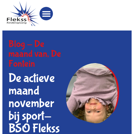
Blog -
De
maand van
,
De
Fontein
De actieve
maand
november
bij sport-
BSO Flekss