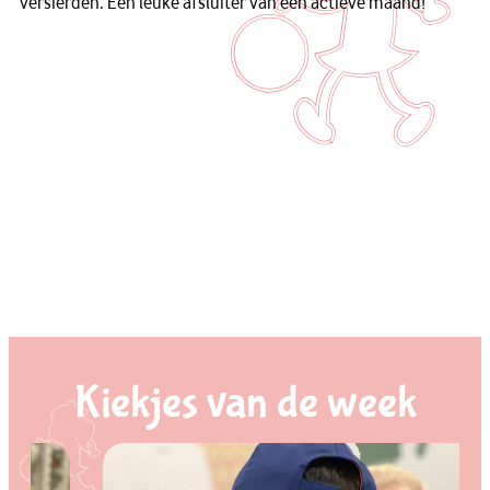
versierden. Een leuke afsluiter van een actieve maand!
Kiekjes van de week