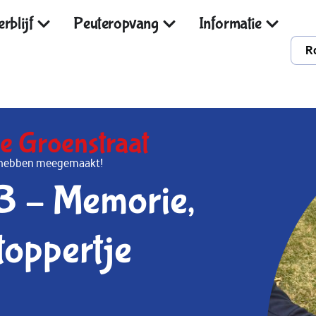
rblijf
Peuteropvang
Informatie
R
e Groenstraat
al hebben meegemaakt!
3 – Memorie,
toppertje