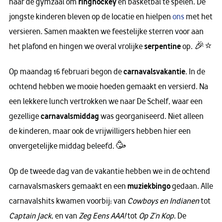
naar de gymzaal om
ringhockey
en basketbal te spelen. De
jongste kinderen bleven op de locatie en hielpen
ons
met het
versieren. Samen maakten we feestelijke sterren voor aan
het plafond en hingen we overal vrolijke
serpentine
op. 🎉⭐
Op maandag 16 februari begon de
carnavalsvakantie
. In de
ochtend hebben we mooie hoeden gemaakt en versierd. Na
een lekkere lunch vertrokken we naar De Schelf, waar een
gezellige
carnavalsmiddag
was georganiseerd. Niet alleen
de kinderen, maar ook de vrijwilligers hebben hier een
onvergetelijke middag beleefd. 🥳
Op de tweede dag van de vakantie hebben we in de ochtend
carnavalsmaskers gemaakt en een
muziekbingo
gedaan. Alle
carnavalshits kwamen voorbij: van
Cowboys en Indianen
tot
Captain Jack
, en van
Zeg Eens AAA!
tot
Op Z’n Kop
. De