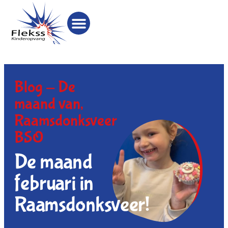
Blog -
De
maand van
,
Raamsdonksveer
BSO
De maand
februari in
Raamsdonksveer!