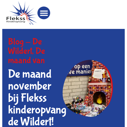
Blog -
De
Wildert
,
De
maand van
De maand
november
bij Flekss
kinderopvang
de Wildert!