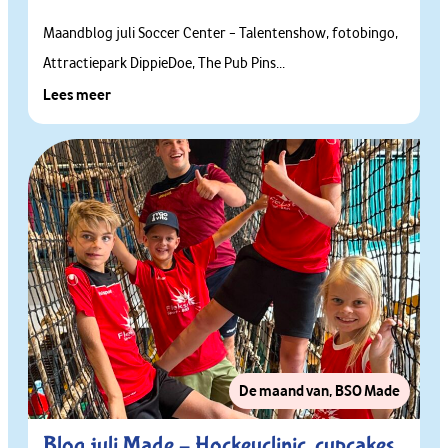
Maandblog juli Soccer Center – Talentenshow, fotobingo,
Attractiepark DippieDoe, The Pub Pins...
Lees meer
De maand van
,
BSO Made
Blog juli Made – Hockeyclinic, cupcakes