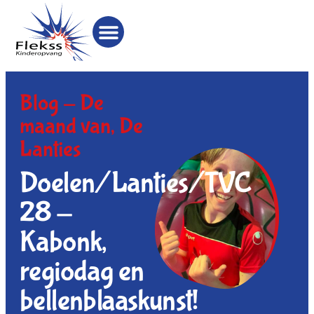
Blog -
De
maand van
,
De
Lanties
Doelen/Lanties/TVC
28 -
Kabonk,
regiodag en
bellenblaaskunst!