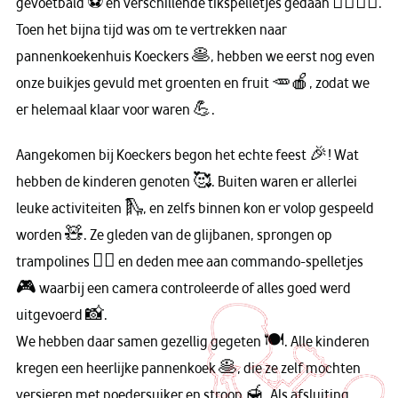
gevoetbald ⚽ en verschillende tikspelletjes gedaan 🏃‍♀🏃‍♂.
Toen het bijna tijd was om te vertrekken naar
pannenkoekenhuis Koeckers 🥞, hebben we eerst nog even
onze buikjes gevuld met groenten en fruit 🥕🍎, zodat we
er helemaal klaar voor waren 💪.
Aangekomen bij Koeckers begon het echte feest 🎉! Wat
hebben de kinderen genoten 🥰. Buiten waren er allerlei
leuke activiteiten 🛝, en zelfs binnen kon er volop gespeeld
worden 🧸. Ze gleden van de glijbanen, sprongen op
trampolines 🤸‍♂ en deden mee aan commando-spelletjes
🎮 waarbij een camera controleerde of alles goed werd
uitgevoerd 📸.
We hebben daar samen gezellig gegeten 🍽. Alle kinderen
kregen een heerlijke pannenkoek 🥞, die ze zelf mochten
versieren met poedersuiker en stroop 🍯. Als afsluiting