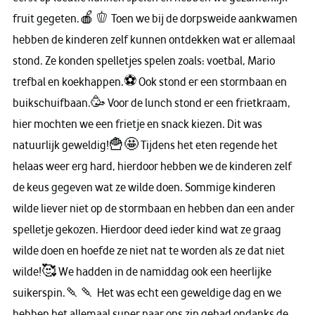
fruit gegeten.🍎🫑 Toen we bij de dorpsweide aankwamen
hebben de kinderen zelf kunnen ontdekken wat er allemaal
stond. Ze konden spelletjes spelen zoals: voetbal, Mario
trefbal en koekhappen.⚽ Ook stond er een stormbaan en
buikschuifbaan.🥳 Voor de lunch stond er een frietkraam,
hier mochten we een frietje en snack kiezen. Dit was
natuurlijk geweldig!🍟🤩 Tijdens het eten regende het
helaas weer erg hard, hierdoor hebben we de kinderen zelf
de keus gegeven wat ze wilde doen. Sommige kinderen
wilde liever niet op de stormbaan en hebben dan een ander
spelletje gekozen. Hierdoor deed ieder kind wat ze graag
wilde doen en hoefde ze niet nat te worden als ze dat niet
wilde!🥰 We hadden in de namiddag ook een heerlijke
suikerspin.🍡🍡 Het was echt een geweldige dag en we
hebben het allemaal super naar ons zin gehad ondanks de