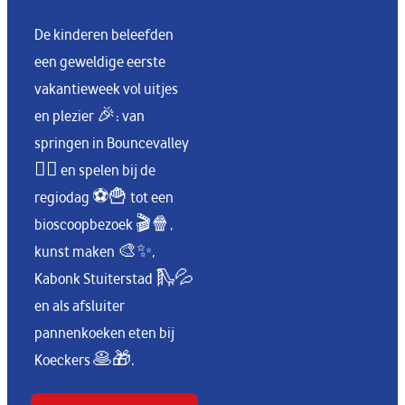
De kinderen beleefden
een geweldige eerste
vakantieweek vol uitjes
en plezier 🎉: van
springen in Bouncevalley
🤸‍♂️ en spelen bij de
regiodag ⚽🍟 tot een
bioscoopbezoek 🎬🍿,
kunst maken 🎨✨,
Kabonk Stuiterstad 🛝💦
en als afsluiter
pannenkoeken eten bij
Koeckers 🥞🎁.