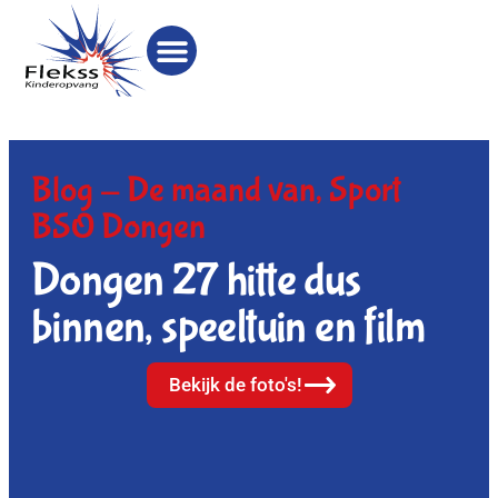
Blog -
De maand van
,
Sport
BSO Dongen
Dongen 27 hitte dus
binnen, speeltuin en film
Bekijk de foto's!