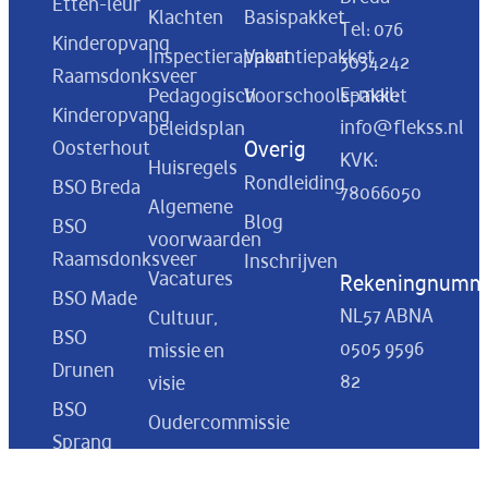
Etten-leur
Klachten
Basispakket
Tel:
076
Kinderopvang
Inspectierapport
Vakantiepakket
3034242
Raamsdonksveer
E-mail:
Pedagogisch
Voorschoolspakket
Kinderopvang
info@flekss.nl
beleidsplan
Oosterhout
Overig
KVK:
Huisregels
Rondleiding
BSO Breda
78066050
Algemene
Blog
BSO
voorwaarden
Raamsdonksveer
Inschrijven
Vacatures
Rekeningnumm
BSO Made
NL57 ABNA
Cultuur,
BSO
0505 9596
missie en
Drunen
82
visie
BSO
Oudercommissie
Sprang
Een dag bij
Capelle