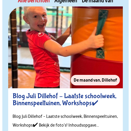
Alle berichten
Algemeen
De maand van
De maand van
,
Dillehof
Blog Juli Dillehof – Laatste schoolweek,
Binnenspeeltuinen, Workshops✔️
Blog Juli Dillehof – Laatste schoolweek, Binnenspeeltuinen,
Workshops✔️ Bekijk de foto’s! Inhoudsopgave...