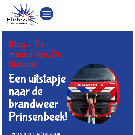
Blog -
De
maand van
,
De
Rietvink
Een uitstapje
naar de
brandweer
Prinsenbeek!
Een super gaaf uitstapje