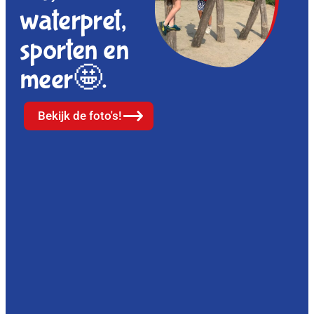
waterpret,
sporten en
meer🤩.
Bekijk de foto's!