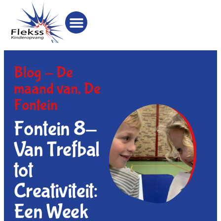
Blog -
De
maand van
,
De
Fontein
Fontein 8-
Van Trefbal
tot
Creativiteit:
Een Week