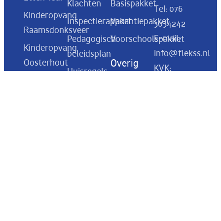
Klachten
Basispakket
Tel:
076
Kinderopvang
Inspectierapport
Vakantiepakket
3034242
Raamsdonksveer
E-mail:
Pedagogisch
Voorschoolspakket
Kinderopvang
info@flekss.nl
beleidsplan
Oosterhout
Overig
KVK:
Huisregels
Rondleiding
BSO Breda
78066050
Algemene
Blog
BSO
voorwaarden
Raamsdonksveer
Inschrijven
Vacatures
Rekeningnumm
BSO Made
NL57 ABNA
Cultuur,
BSO
0505 9596
missie en
Drunen
82
visie
BSO
Oudercommissie
Sprang
Een dag bij
Capelle
BSO Flekss