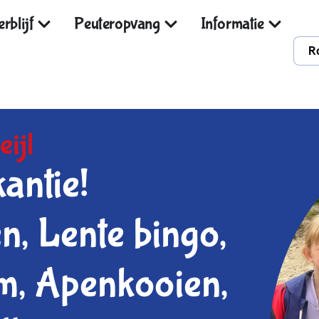
rblijf
Peuteropvang
Informatie
R
eijl
antie!
, Lente bingo,
, Apenkooien,