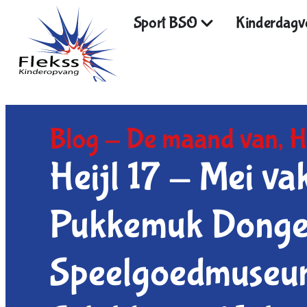
Sport BSO
Kinderdagve
Blog -
De maand van
,
H
Heijl 17 - Mei vak
Pukkemuk Dongen
Speelgoedmuseum