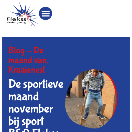
Blog -
De
maand van
,
Kraaienest
De sportieve
maand
november
bij sport