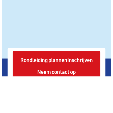
Rondleiding plannen
Inschrijven
Neem contact op
Onze
Informatie
Pakketten
Flekss
regio's
Kinderopvang
Over ons
Tarieven