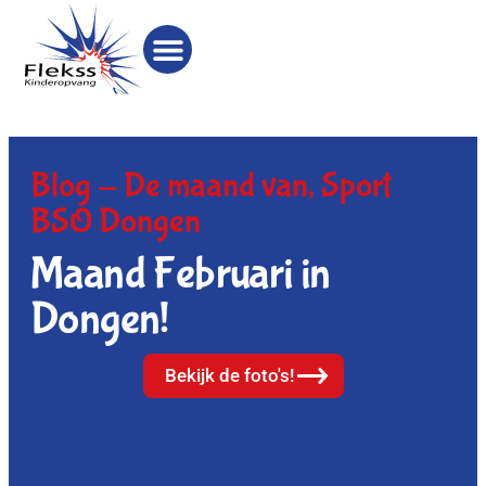
Blog -
De maand van
,
Sport
BSO Dongen
Maand Februari in
Dongen!
Bekijk de foto's!