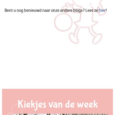
Bent u nog benieuwd naar onze andere blogs? Lees ze
hier
!
Kiekjes van de week