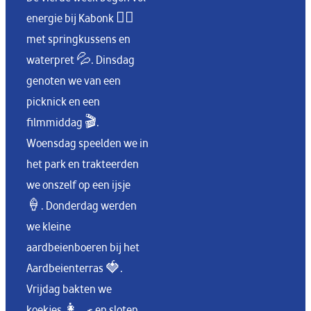
energie bij Kabonk 🤸‍♀️
met springkussens en
waterpret 💦. Dinsdag
genoten we van een
picknick en een
filmmiddag 🎬.
Woensdag speelden we in
het park en trakteerden
we onszelf op een ijsje
🍦. Donderdag werden
we kleine
aardbeienboeren bij het
Aardbeienterras 🍓.
Vrijdag bakten we
koekjes 👩‍🍳 en sloten