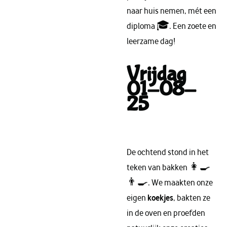
naar huis nemen, mét een
diploma 🎓. Een zoete en
leerzame dag!
Vrijdag
01-08-
25
De ochtend stond in het
teken van bakken 👩‍🍳
👨‍🍳. We maakten onze
eigen
koekjes
, bakten ze
in de oven en proefden