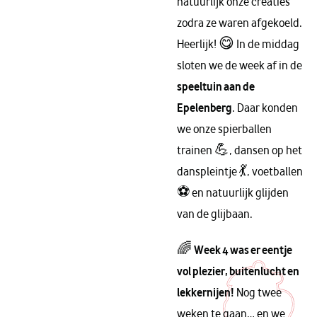
natuurlijk onze creaties
zodra ze waren afgekoeld.
Heerlijk! 😋 In de middag
sloten we de week af in de
speeltuin aan de
Epelenberg
. Daar konden
we onze spierballen
trainen 💪, dansen op het
danspleintje 💃, voetballen
⚽ en natuurlijk glijden
van de glijbaan.
🌈
Week 4 was er eentje
vol plezier, buitenlucht en
lekkernijen!
Nog twee
weken te gaan… en we