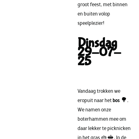
groot feest, met binnen
en buiten volop
speelplezier!
Dinsdag
29-07-
25
Vandaag trokken we
eropuit naar het
bos
🌳.
We namen onze
boterhammen mee om
daar lekker te picknicken
in het gras 🧺🥪. In de