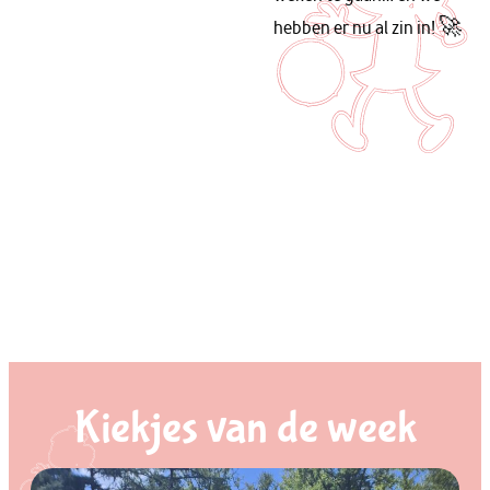
hebben er nu al zin in! 🚀
Kiekjes van de week