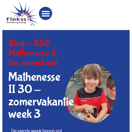
Blog -
BSO
Mathenesse 3
,
De maand van
Mathenesse
II 30 -
zomervakantie
week 3
De vierde week begon vol