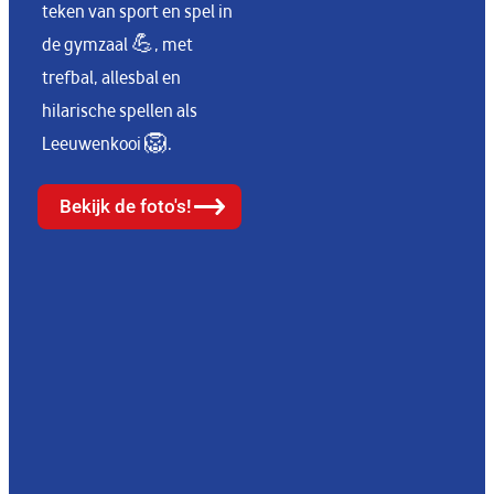
teken van sport en spel in
de gymzaal 💪, met
trefbal, allesbal en
hilarische spellen als
Leeuwenkooi 🦁.
Bekijk de foto's!