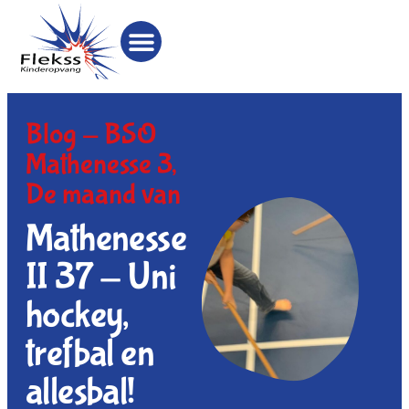
Blog -
BSO
Mathenesse 3
,
De maand van
Mathenesse
II 37 - Uni
hockey,
trefbal en
allesbal!