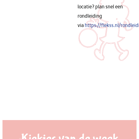
locatie? plan snel een
rondleiding
via
https://flekss.nl/rondleid
Kiekjes van de week