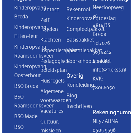
Neerloopweg
Kinderopvang
Contact
Rekentool
36
Breda
Kinderopvangtoeslag
Zelf
4814 RS
Kinderopvang
regelen
Compleetpakket
Breda
Etten-leur
Klachten
Basispakket
Tel:
076
Kinderopvang
Inspectierapport
Vakantiepakket
3034242
Raamsdonksveer
E-mail:
Pedagogisch
Voorschoolspakket
Kinderopvang
info@flekss.nl
beleidsplan
Oosterhout
Overig
KVK:
Huisregels
Rondleiding
BSO Breda
78066050
Algemene
Blog
BSO
voorwaarden
Raamsdonksveer
Inschrijven
Vacatures
Rekeningnumm
BSO Made
NL57 ABNA
Cultuur,
BSO
0505 9596
missie en