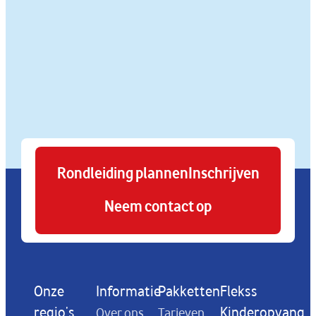
Rondleiding plannen
Inschrijven
Neem contact op
Onze
Informatie
Pakketten
Flekss
regio's
Kinderopvang
Over ons
Tarieven