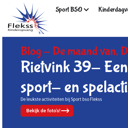
Sport BSO
Kinderdagve
Blog -
De maand van
,
D
Rietvink 39- Een
sport- en spelacti
De leukste activiteiten bij Sport bso Flekss
Bekijk de foto's!