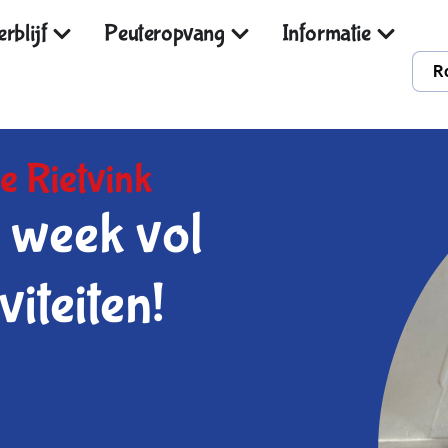
rblijf
Peuteropvang
Informatie
R
e Rietvink
 week vol
viteiten!