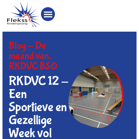
Blog -
De
maand van
,
RKDVC BSO
RKDVC 12 -
Een
Sportieve en
Gezellige
Week vol