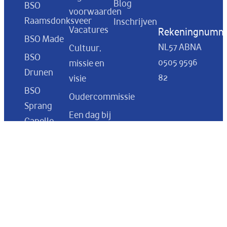
Blog
BSO
voorwaarden
Raamsdonksveer
Inschrijven
Vacatures
Rekeningnumm
BSO Made
NL57 ABNA
Cultuur,
BSO
0505 9596
missie en
Drunen
82
visie
BSO
Oudercommissie
Sprang
Een dag bij
Capelle
BSO Flekss
BSO
Curacao
Prinsenbeek
BSO
Oosterhout
BSO
Dongen