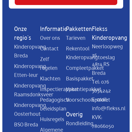
Onze
Informatie
Pakketten
Flekss
regio's
Kinderopvang
Over ons
Tarieven
Neerloopweg
Kinderopvang
Contact
Rekentool
36
Breda
Kinderopvangtoeslag
Zelf
4814 RS
Kinderopvang
regelen
Compleetpakket
Breda
Etten-leur
Klachten
Basispakket
Tel:
076
Kinderopvang
Inspectierapport
Vakantiepakket
3034242
Raamsdonksveer
E-mail:
Pedagogisch
Voorschoolspakket
Kinderopvang
info@flekss.nl
beleidsplan
Oosterhout
Overig
KVK:
Huisregels
Rondleiding
BSO Breda
78066050
Algemene