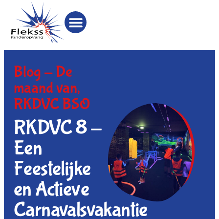
Blog -
De
maand van
,
RKDVC BSO
RKDVC 8 -
Een
Feestelijke
en Actieve
Carnavalsvakantie