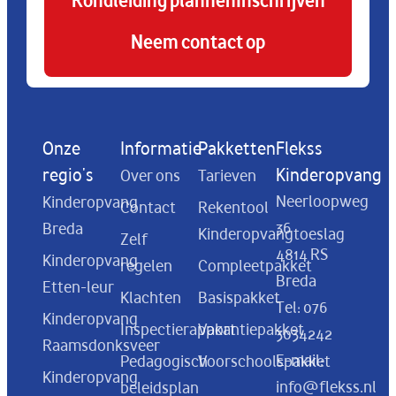
Rondleiding plannen
Inschrijven
Neem contact op
Onze
Informatie
Pakketten
Flekss
regio's
Kinderopvang
Over ons
Tarieven
Neerloopweg
Kinderopvang
Contact
Rekentool
36
Breda
Kinderopvangtoeslag
Zelf
4814 RS
Kinderopvang
regelen
Compleetpakket
Breda
Etten-leur
Klachten
Basispakket
Tel:
076
Kinderopvang
Inspectierapport
Vakantiepakket
3034242
Raamsdonksveer
E-mail:
Pedagogisch
Voorschoolspakket
Kinderopvang
info@flekss.nl
beleidsplan