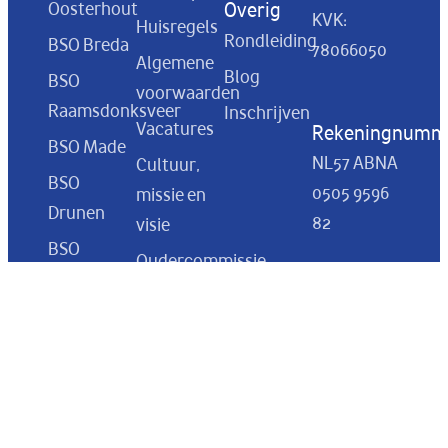
Oosterhout
Overig
KVK:
Huisregels
Rondleiding
BSO Breda
78066050
Algemene
Blog
BSO
voorwaarden
Raamsdonksveer
Inschrijven
Vacatures
Rekeningnumm
BSO Made
NL57 ABNA
Cultuur,
BSO
0505 9596
missie en
Drunen
82
visie
BSO
Oudercommissie
Sprang
Een dag bij
Capelle
BSO Flekss
BSO
Curacao
Prinsenbeek
BSO
Oosterhout