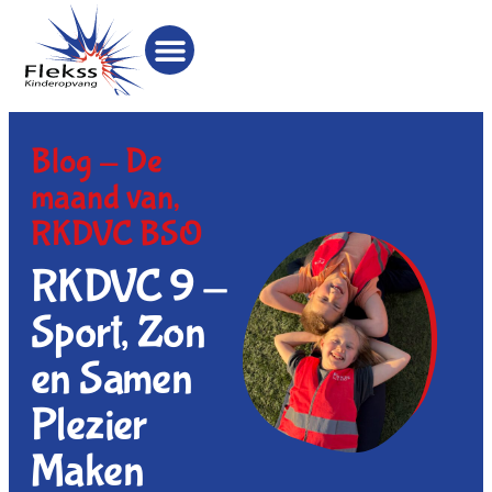
Blog -
De
maand van
,
RKDVC BSO
RKDVC 9 -
Sport, Zon
en Samen
Plezier
Maken