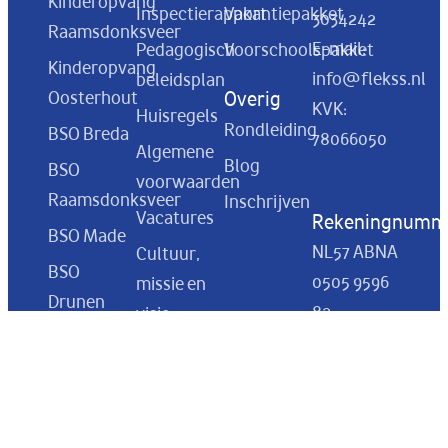
Kinderopvang
Inspectierapport
Vakantiepakket
3034242
Raamsdonksveer
E-mail:
Pedagogisch
Voorschoolspakket
Kinderopvang
info@flekss.nl
beleidsplan
Oosterhout
Overig
KVK:
Huisregels
Rondleiding
BSO Breda
78066050
Algemene
Blog
BSO
voorwaarden
Raamsdonksveer
Inschrijven
Vacatures
Rekeningnumm
BSO Made
NL57 ABNA
Cultuur,
BSO
0505 9596
missie en
Drunen
82
visie
BSO
Oudercommissie
Sprang
Een dag bij
Capelle
BSO Flekss
BSO