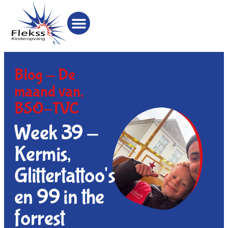
Blog -
De
maand van
,
BSO-TVC
Week 39 -
Kermis,
Glittertattoo's
en 99 in the
forrest