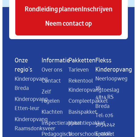
Rondleiding plannen
Inschrijven
Neem contact op
Onze
Informatie
Pakketten
Flekss
regio's
Kinderopvang
Over ons
Tarieven
Neerloopweg
Kinderopvang
Contact
Rekentool
36
Breda
Kinderopvangtoeslag
Zelf
4814 RS
Kinderopvang
regelen
Compleetpakket
Breda
Etten-leur
Klachten
Basispakket
Tel:
076
Kinderopvang
Inspectierapport
Vakantiepakket
3034242
Raamsdonksveer
E-mail:
Pedagogisch
Voorschoolspakket