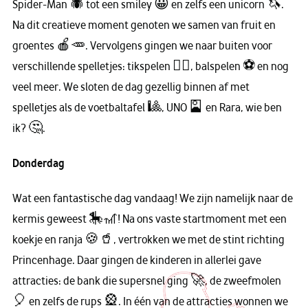
Spider-Man 🕷️ tot een smiley 😀 en zelfs een unicorn 🦄.
Na dit creatieve moment genoten we samen van fruit en
groentes 🍎🥕. Vervolgens gingen we naar buiten voor
verschillende spelletjes: tikspelen 🏃‍♂️, balspelen ⚽️ en nog
veel meer. We sloten de dag gezellig binnen af met
spelletjes als de voetbaltafel 🎱, UNO 🎴 en
Rara, wie ben
ik?
🤔.
Donderdag
Wat een fantastische dag vandaag! We zijn namelijk naar de
kermis geweest 🎠🎢! Na ons vaste startmoment met een
koekje en ranja 🍪🥤, vertrokken we met de stint richting
Princenhage. Daar gingen de kinderen in allerlei gave
attracties: de bank die supersnel ging 🚀, de zweefmolen
🎈 en zelfs de rups 🎡. In één van de attracties wonnen we