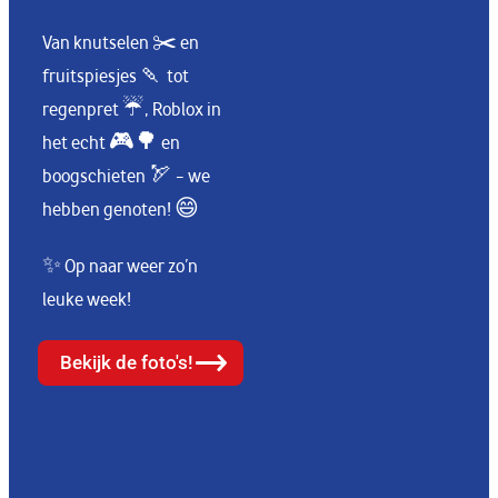
Van knutselen ✂️ en
fruitspiesjes 🍡 tot
regenpret ☔, Roblox in
het echt 🎮🌳 en
boogschieten 🏹 – we
hebben genoten! 😄
✨ Op naar weer zo’n
leuke week!
Bekijk de foto's!