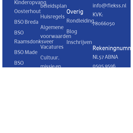
Kinderopvang
info@flekss.nl
beleidsplan
Oosterhout
Overig
KVK:
Huisregels
Rondleiding
BSO Breda
78066050
Algemene
Blog
BSO
voorwaarden
Raamsdonksveer
Inschrijven
Vacatures
Rekeningnumm
BSO Made
NL57 ABNA
Cultuur,
BSO
0505 9596
missie en
Drunen
82
visie
BSO
Oudercommissie
Sprang
Een dag bij
Capelle
BSO Flekss
BSO
Curacao
Prinsenbeek
BSO