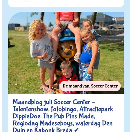
De maand van
,
Soccer Center
Maandblog juli Soccer Center –
Talentenshow, fotobingo, Attractiepark
DippieDoe, The Pub Pins Made,
Regiodag Madeseboys, waterdag Den
Duin en Kabonk Breda ✔