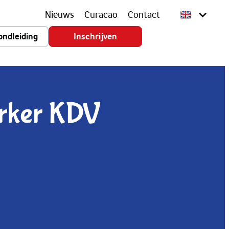
Nieuws
Curacao
Contact
ondleiding
Inschrijven
erker KDV