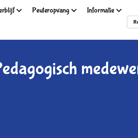
rblijf
Peuteropvang
Informatie
R
 Pedagogisch medew