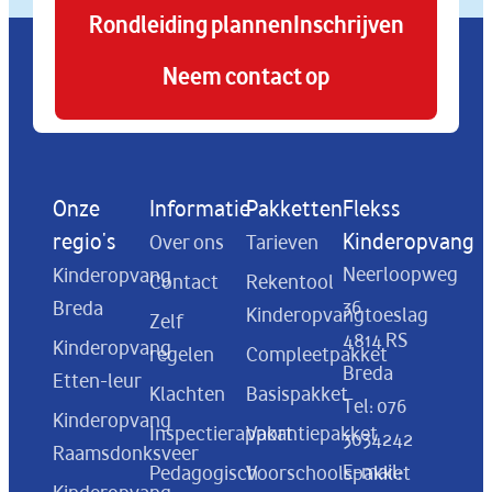
Rondleiding plannen
Inschrijven
Neem contact op
Onze
Informatie
Pakketten
Flekss
regio's
Kinderopvang
Over ons
Tarieven
Neerloopweg
Kinderopvang
Contact
Rekentool
36
Breda
Kinderopvangtoeslag
Zelf
4814 RS
Kinderopvang
regelen
Compleetpakket
Breda
Etten-leur
Klachten
Basispakket
Tel:
076
Kinderopvang
Inspectierapport
Vakantiepakket
3034242
Raamsdonksveer
E-mail:
Pedagogisch
Voorschoolspakket