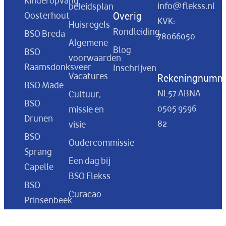
Kinderopvang
info@flekss.nl
beleidsplan
Oosterhout
Overig
KVK:
Huisregels
Rondleiding
BSO Breda
78066050
Algemene
Blog
BSO
voorwaarden
Raamsdonksveer
Inschrijven
Vacatures
Rekeningnumm
BSO Made
NL57 ABNA
Cultuur,
BSO
0505 9596
missie en
Drunen
82
visie
BSO
Oudercommissie
Sprang
Een dag bij
Capelle
BSO Flekss
BSO
Curacao
Prinsenbeek
BSO