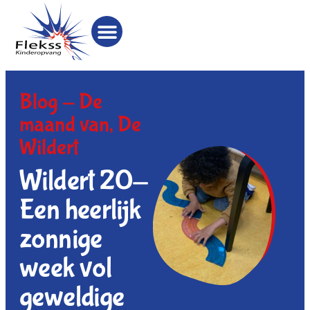
Blog -
De
maand van
,
De
Wildert
Wildert 20-
Een heerlijk
zonnige
week vol
geweldige