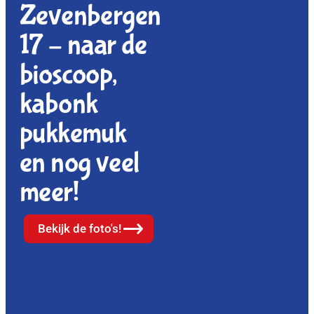
Zevenbergen
17 – naar de
bioscoop,
kabonk
pukkemuk
en nog veel
meer!
Bekijk de foto's!