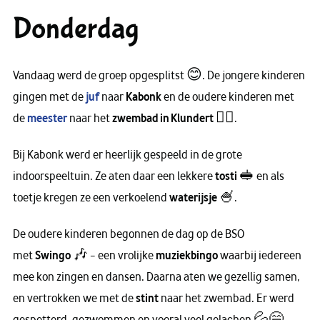
Donderdag
Vandaag werd de groep opgesplitst 😊. De jongere kinderen
gingen met de
juf
naar
Kabonk
en de oudere kinderen met
de
meester
naar het
zwembad in Klundert
🏊‍♀️.
Bij Kabonk werd er heerlijk gespeeld in de grote
indoorspeeltuin. Ze aten daar een lekkere
tosti
🥪 en als
toetje kregen ze een verkoelend
waterijsje
🍧.
De oudere kinderen begonnen de dag op de BSO
met
Swingo
🎶 – een vrolijke
muziekbingo
waarbij iedereen
mee kon zingen en dansen. Daarna aten we gezellig samen,
en vertrokken we met de
stint
naar het zwembad. Er werd
gespetterd, gezwommen en vooral veel gelachen 💦😄.