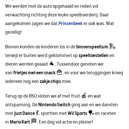
We werden met de auto opgehaald en reden vol
verwachting richting deze leuke speelboerderij. Daar
aangekomen zagen we dat
Prinsenbeek
er ook was. Wat
gezellig!
Binnen konden de kinderen los in de
binnenspeeltuin
🛝,
terwijl er buiten werd geklommen op
speeltoestellen
en
dieren werden geaaid 🐐. Tussendoor genoten we
van
frietjes met een snack
🍟, en voor we teruggingen kreeg
iedereen nog een
zakje chips
mee.
Terug op de BSO sloten we af met fruit 🍎 en wat
ontspanning. De
Nintendo Switch
ging aan en we dansten
met
Just Dance
💃, sportten met
Wii Sports
🏓 en raceten
in
Mario Kart
🏁. Een dag vol actie en plezier!