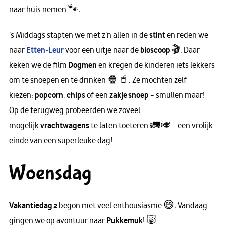
naar huis nemen 🐾.
’s Middags stapten we met z’n allen in de
stint
en reden we
naar
Etten-Leur
voor een uitje naar de
bioscoop
🎬. Daar
keken we de film
Dogmen
en kregen de kinderen iets lekkers
om te snoepen en te drinken 🍿🥤. Ze mochten zelf
kiezen:
popcorn
,
chips
of een
zakje snoep
– smullen maar!
Op de terugweg probeerden we zoveel
mogelijk
vrachtwagens
te laten toeteren 🚛🎺 – een vrolijk
einde van een superleuke dag!
Woensdag
Vakantiedag 2
begon met veel enthousiasme 😄. Vandaag
gingen we op avontuur naar
Pukkemuk
! 🐷