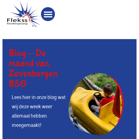
Blog -
De
maand van
,
Zevenbergen
BSO
Lees hier in onze blog wat
wij deze week weer
allemaal hebben
meegemaakt!