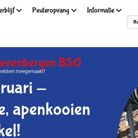
rblijf
Peuteropvang
Informatie
R
evenbergen BSO
al hebben meegemaakt!
ruari -
e, apenkooien
kel!