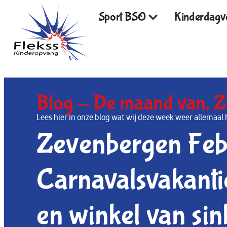
Sport BSO
Kinderdagve
Blog -
De maand van
,
Z
Lees hier in onze blog wat wij deze week weer allema
Zevenbergen Feb
Carnavalsvakanti
en winkel van sin