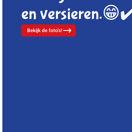
en versieren.😁✔
Bekijk de foto's!