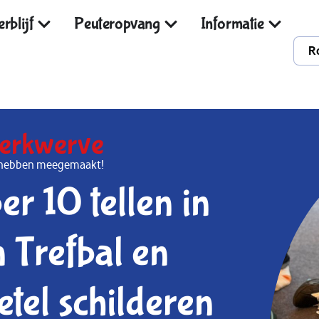
rblijf
Peuteropvang
Informatie
R
erkwerve
al hebben meegemaakt!
r 10 tellen in
 Trefbal en
etel schilderen