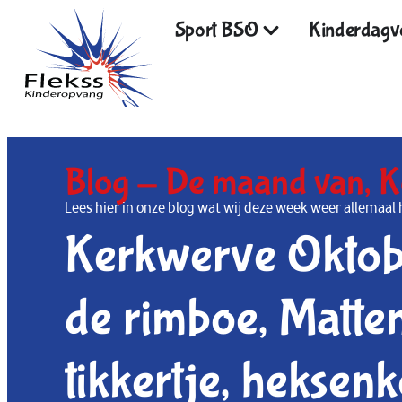
Sport BSO
Kinderdagve
Blog -
De maand van
,
K
Lees hier in onze blog wat wij deze week weer allema
Kerkwerve Oktobe
de rimboe, Matten
tikkertje, heksenk