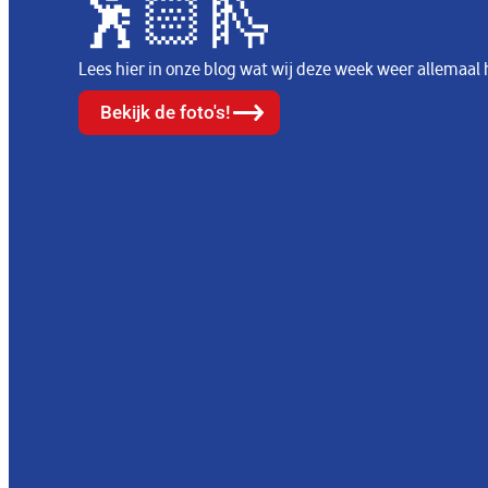
🕺🏻🛝
Lees hier in onze blog wat wij deze week weer allema
Bekijk de foto's!