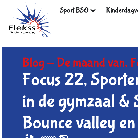
Sport BSO
Kinderdagve
Blog -
De maand van
,
F
Focus 22, Sporten
in de gymzaal & 
Bounce valley en