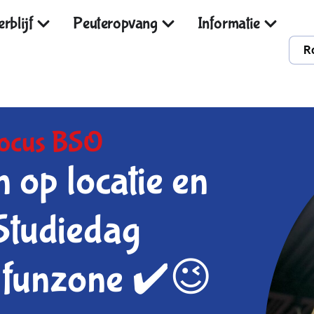
rblijf
Peuteropvang
Informatie
R
ocus BSO
 op locatie en
Studiedag
 funzone ✔️😉